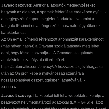
Javasolt szöveg:
Amikor a látogatók megjegyzéseket
hagynak az oldalon, a spamek felderítése érdekében gyűjtjük
a megjegyzés űrlapon megjelenő adatokat, valamint a
látogató IP-címét és a böngésző felhasználói ügynökének
karakterláncát.
Az Ön e-mail címéből létrehozott anonimizált karakterláncot
(más néven hash-t) a Gravatar szolgáltatásnak meg lehet
adni, hogy lássa, használja-e. A Gravatar szolgáltatás
adatvédelmi szabályzata itt érhető el:
https://automattic.com/privacy/. A hozzászólás jóváhagyása
után az Ön profilképe a nyilvánosság számára a
hozzászólásával összefüggésben láthatóvá válik.
MÉDIA
Javasolt szöveg:
Ha képeket tölt fel a weboldalra, kerülje a
beágyazott helymeghatározó adatokkal (EXIF GPS) ellátott