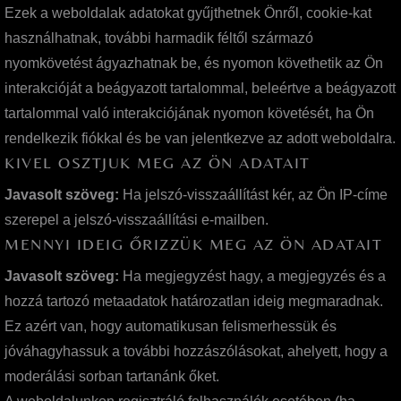
Ezek a weboldalak adatokat gyűjthetnek Önről, cookie-kat
használhatnak, további harmadik féltől származó
nyomkövetést ágyazhatnak be, és nyomon követhetik az Ön
interakcióját a beágyazott tartalommal, beleértve a beágyazott
tartalommal való interakciójának nyomon követését, ha Ön
rendelkezik fiókkal és be van jelentkezve az adott weboldalra.
KIVEL OSZTJUK MEG AZ ÖN ADATAIT
Javasolt szöveg:
Ha jelszó-visszaállítást kér, az Ön IP-címe
szerepel a jelszó-visszaállítási e-mailben.
MENNYI IDEIG ŐRIZZÜK MEG AZ ÖN ADATAIT
Javasolt szöveg:
Ha megjegyzést hagy, a megjegyzés és a
hozzá tartozó metaadatok határozatlan ideig megmaradnak.
Ez azért van, hogy automatikusan felismerhessük és
jóváhagyhassuk a további hozzászólásokat, ahelyett, hogy a
moderálási sorban tartanánk őket.