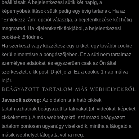
beállításait. A bejelentkezési sütik két napig, a
képernyőbeállítások sütik pedig egy évig tartanak. Ha az
"Emlékezz rám" opciót választja, a bejelentkezése két hétig
megmarad. Ha kijelentkezik fiókjából, a bejelentkezési
cookie-k törlődnek.
Ha szerkeszt vagy közzétesz egy cikket, egy további cookie
kerül elmentésre a böngészőjében. Ez a süti nem tartalmaz
személyes adatokat, és egyszerűen csak az Ön által
szerkesztett cikk post ID-jét jelzi. Ez a cookie 1 nap múlva
lejár.
BEÁGYAZOTT TARTALOM MÁS WEBHELYEKRŐL
Javasolt szöveg:
Az oldalon található cikkek
tartalmazhatnak beágyazott tartalmakat (pl. videókat, képeket,
cikkeket stb.). A más webhelyekről származó beágyazott
tartalom pontosan ugyanúgy viselkedik, mintha a látogató a
másik webhelyet látogatta volna meg.