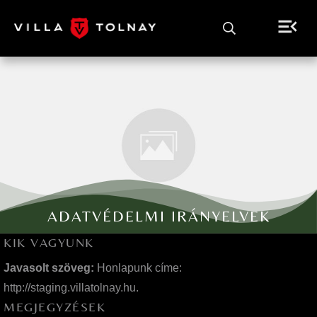
ADATVÉDELMI IRÁNYELVEK
KIK VAGYUNK
Javasolt szöveg:
Honlapunk címe:
http://staging.villatolnay.hu.
MEGJEGYZÉSEK