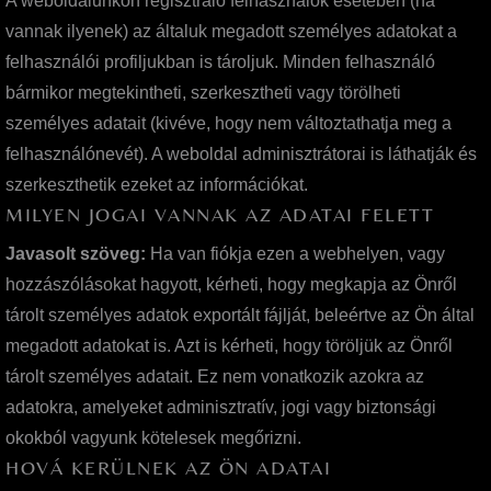
A weboldalunkon regisztráló felhasználók esetében (ha
vannak ilyenek) az általuk megadott személyes adatokat a
felhasználói profiljukban is tároljuk. Minden felhasználó
bármikor megtekintheti, szerkesztheti vagy törölheti
személyes adatait (kivéve, hogy nem változtathatja meg a
felhasználónevét). A weboldal adminisztrátorai is láthatják és
szerkeszthetik ezeket az információkat.
MILYEN JOGAI VANNAK AZ ADATAI FELETT
Javasolt szöveg:
Ha van fiókja ezen a webhelyen, vagy
hozzászólásokat hagyott, kérheti, hogy megkapja az Önről
tárolt személyes adatok exportált fájlját, beleértve az Ön által
megadott adatokat is. Azt is kérheti, hogy töröljük az Önről
tárolt személyes adatait. Ez nem vonatkozik azokra az
adatokra, amelyeket adminisztratív, jogi vagy biztonsági
okokból vagyunk kötelesek megőrizni.
HOVÁ KERÜLNEK AZ ÖN ADATAI