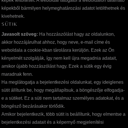
képek feltöltését. A weboldal látogatói a weboldalon található
képekből bármilyen helymeghatározási adatot letölthetnek és
kivehetnek.
SÜTIK
Javasolt szöveg:
Ha hozzászólást hagy az oldalunkon,
akkor hozzájárulhat ahhoz, hogy neve, e-mail címe és
weboldala a cookie-kban tárolásra kerüljön. Ezek az Ön
kényelmét szolgálják, így nem kell újra megadnia adatait,
amikor újabb hozzászólást hagy. Ezek a sütik egy évig
maradnak fenn.
Ha meglátogatja a bejelentkezési oldalunkat, egy ideiglenes
sütit állítunk be, hogy megállapítsuk, a böngészője elfogadja-
e a sütiket. Ez a süti nem tartalmaz személyes adatokat, és a
böngésző bezárásakor törlődik.
Amikor bejelentkezik, több sütit is beállítunk, hogy elmentse a
bejelentkezési adatait és a képernyő megjelenítési